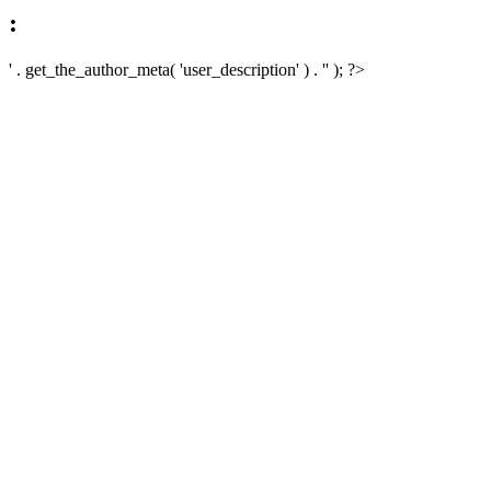
:
' . get_the_author_meta( 'user_description' ) . '' ); ?>